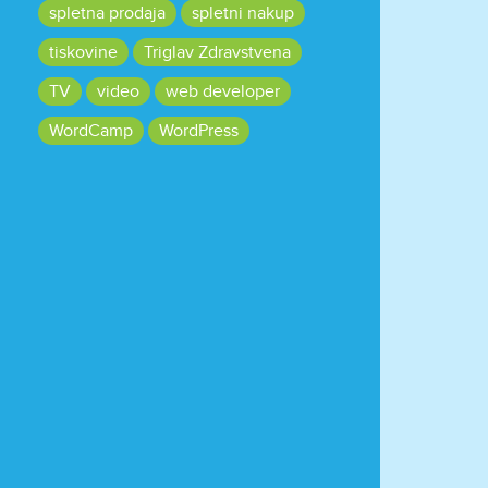
spletna prodaja
spletni nakup
tiskovine
Triglav Zdravstvena
TV
video
web developer
WordCamp
WordPress