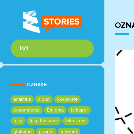
OZN
Išči:
OZNAKE
analitika
cloud
Corporate
e-commerce
Emigma
fc koper
fckp
fckp fan zone
fckp store
globalno
google
internet