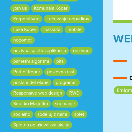
join us
Komunala Koper
Korporativno
Ločevanje odpadkov
Luka Koper
maskota
mobile
WE
nogomet
odzivna spletna aplikacija
odzivno
pametni algoritmi
plts
Port of Koper
poslovna rast
postani del ekipe
programer
Oznake
Emigm
Responsive web design
RWD
Smetko Marjetko
snemanje
socialno
sodeluj z nami
splet
Spletna oglaševalska akcija