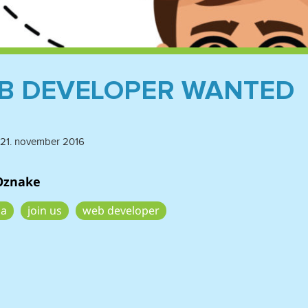
B DEVELOPER WANTED
Objavljeno
21. november 2016
dne
Oznake
a
join us
web developer