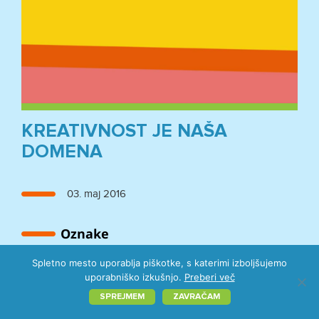
KREATIVNOST JE NAŠA
DOMENA
Objavljeno
03. maj 2016
dne
Oznake
Oznake
snemanje
Spletno mesto uporablja piškotke, s katerimi izboljšujemo
video
uporabniško izkušnjo.
Preberi več
©️ 2026 Emigma
SPREJMEM
ZAVRAČAM
Politika zasebnosti