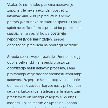
Vsaka, še niti ne tako pametna naprava, je
zmožna v le nekaj sekundah postreči z
informacijami, ki bi jih pred leti le z veliko
potrpežljivosti lahko zbrskali na spletu, ali pa jih
sploh ne bi. Te informacije so lahko popolnoma
statistične narave, lahko pa
postanejo
nepogrešljiv del naših življenj
, precej
dobesedno, predvsem na področju medicine.
Seveda se z razvojem vseh deležnih tehnologij
odpira velikanski maneverski prostor za
optimizacijo naših delovnih procesov
, s tem
proizvodnjo večje dodane vrednosti, izboljšanje
kakovosti življenja in še marsikaj. Vendar nihče
od nas, se ne zaveda, kaj vse nas v prihodnosti
še čaka, kakor si današnjega stanja nismo znali
predstavljati ob klicanju vesoljcev s 56 Kbps
modemi. Kaj pa menite vi? Kje se bo končala