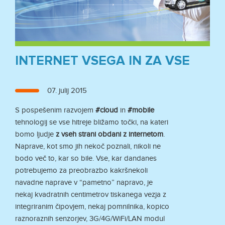
INTERNET VSEGA IN ZA VSE
Objavljeno
07. julij 2015
dne
S pospešenim razvojem
#cloud
in
#mobile
tehnologij se vse hitreje bližamo točki, na kateri
bomo ljudje
z
vseh strani obdani z internetom
.
Naprave, kot smo jih nekoč poznali, nikoli ne
bodo več to, kar so bile. Vse, kar dandanes
potrebujemo za preobrazbo kakršnekoli
navadne naprave v “pametno” napravo, je
nekaj kvadratnih centimetrov tiskanega vezja z
integriranim čipovjem, nekaj pomnilnika, kopico
raznoraznih senzorjev, 3G/4G/WiFi/LAN modul