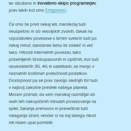
ter izkušeno in
inovativno ekipo programerjev
,
prav takih kot smo
Emigmovci
.
Če smo še pred nekaj leti, marsikdaj tudi
neuspešno in ob vesoljskih zvokih, čakali na
vzpostavitev povezave s širnim svetom tudi po
nekaj minut, dandanes temu še zdaleč ni več
tako. Hitrosti internetnih povezav, tako
prizemljenih širokopasovnih in optičnih, kot tudi
visokoletečih 3G, 4G in satelitskih, se merijo v
neznatnih količinah pretočnosti podatkov.
Dostopnost pa se prav zavoljo slednjih širi tudi
v najbolj zakotne predele našega planeta.
Moram priznati, da sem marsikaj razmišljal ob
vseh teh nakopičenih minutah povezovanja na
splet, čakanja prenosov in prevečkrat tudi
nalaganja strani, vendar si na kaj takega nikoli
niti nisem upal pomisliti.