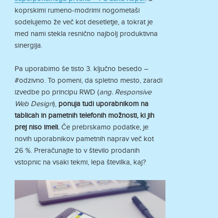
koprskimi rumeno-modrimi nogometaši
sodelujemo že več kot desetletje, a tokrat je
med nami stekla resnično najbolj produktivna
sinergija.
Pa uporabimo še tisto 3. ključno besedo –
#odzivno. To pomeni, da spletno mesto, zaradi
izvedbe po principu RWD (
ang. Responsive
Web Design
),
ponuja tudi uporabnikom na
tablicah in pametnih telefonih možnosti, ki jih
prej niso imeli.
Če prebrskamo podatke, je
novih uporabnikov pametnih naprav več kot
26 %. Preračunajte to v število prodanih
vstopnic na vsaki tekmi, lepa številka, kaj?