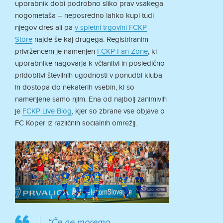
uporabnik dobi podrobno sliko prav vsakega
nogometaša – neposredno lahko kupi tudi
njegov dres ali pa
v spletni trgovini FCKP
Store
najde še kaj drugega. Registriranim
privržencem je namenjen
FCKP Fan Zone
, ki
uporabnike nagovarja k včlanitvi in posledično
pridobitvi številnih ugodnosti v ponudbi kluba
in dostopa do nekaterih vsebin, ki so
namenjene samo njim. Ena od najbolj zanimivih
je
FCKP Live Blog
, kjer so zbrane vse objave o
FC Koper iz različnih socialnih omrežij.
“Če ne moremo