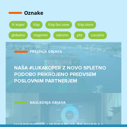
Oznake
Oznake
fc koper
fckp
fckp fan zone
fckp store
globalno
nogomet
odzivno
plts
socialno
Post
PREJŠNJA OBJAVA
navigation
Prejšnji
prispevek:
NAŠA #LUKAKOPER Z NOVO SPLETNO
PODOBO PRIKROJENO PREDVSEM
POSLOVNIM PARTNERJEM
NASLEDNJA OBJAVA
Naslednji
prispevek:
WORDPRESS UPORABLJA ŽE SKORAJ