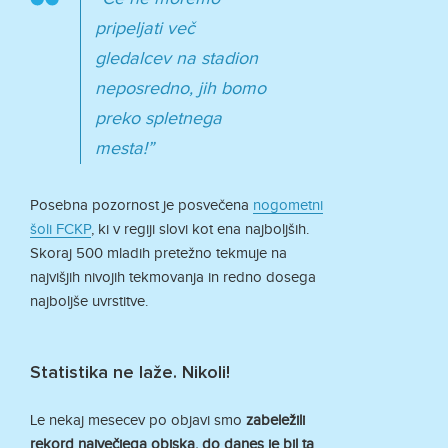
pripeljati več
gledalcev na stadion
neposredno, jih bomo
preko spletnega
mesta!”
Posebna pozornost je posvečena
nogometni
šoli FCKP
, ki v regiji slovi kot ena najboljših.
Skoraj 500 mladih pretežno tekmuje na
najvišjih nivojih tekmovanja in redno dosega
najboljše uvrstitve.
Statistika ne laže. Nikoli!
Le nekaj mesecev po objavi smo
zabeležili
rekord največjega obiska, do danes je bil ta