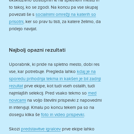
ekskluzivno dostopnih le na spletnem mestu in
to takoj, ko se zgodi. Na koncu pa vse skupaj
povezati še s
socialnimi omrežji na katerih so
prisotni
, ker so prav tu tisti, za katere želimo, da
pridejo navijat.
Najbolj opazni rezultati
Uporabnik, ki pride na spletno mesto, dobi res
vse, kar potrebuje. Pregleda lahko
kdaj je na
sporedu prihodnja tekma in kakšen je bil zadnji
rezultat
prve ekipe, kot tudi vseh ostalih, tudi
najmlajših selekcij. Pred vsako tekmo so
med
novicami
na voljo številni prispevki z napovedmi
in intervjuji. Kmalu po koncu tekem pa so na
dosegu klika še
foto in video prispevki
.
Skozi
predstavitve igralcev
prve ekipe lahko