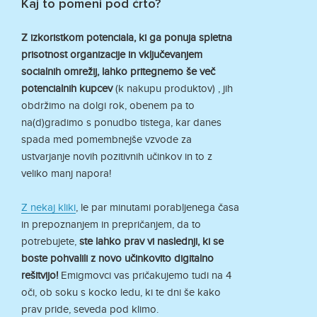
Kaj to pomeni pod črto?
Z izkoristkom potenciala, ki ga ponuja spletna
prisotnost organizacije in vključevanjem
socialnih omrežij, lahko pritegnemo še več
potencialnih kupcev
(k nakupu produktov) , jih
obdržimo na dolgi rok, obenem pa to
na(d)gradimo s ponudbo tistega, kar danes
spada med pomembnejše vzvode za
ustvarjanje novih pozitivnih učinkov in to z
veliko manj napora!
Z nekaj kliki
, le par minutami porabljenega časa
in prepoznanjem in prepričanjem, da to
potrebujete,
ste lahko prav vi naslednji, ki se
boste pohvalili z novo učinkovito digitalno
rešitvijo!
Emigmovci vas pričakujemo tudi na 4
oči, ob soku s kocko ledu, ki te dni še kako
prav pride, seveda pod klimo.