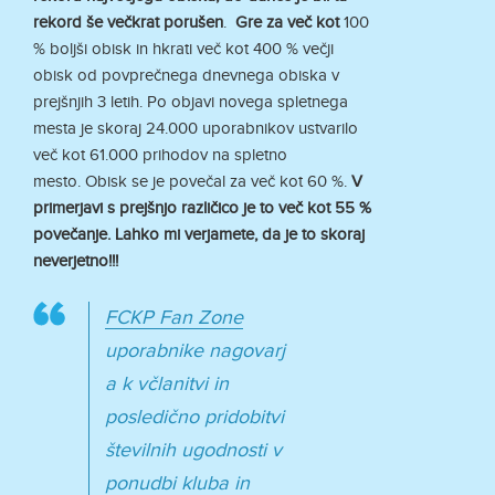
rekord še večkrat porušen
.
Gre za več kot
100
% boljši obisk in hkrati več kot 400 % večji
obisk od povprečnega dnevnega obiska v
prejšnjih 3 letih. Po objavi novega spletnega
mesta je skoraj 24.000 uporabnikov ustvarilo
več kot 61.000 prihodov na spletno
mesto. Obisk se je povečal za več kot 60 %.
V
primerjavi s prejšnjo različico je to več kot 55 %
povečanje. Lahko mi verjamete, da je to skoraj
neverjetno!!!
FCKP Fan Zone
uporabnike nagovarj
a k včlanitvi in
posledično pridobitvi
številnih ugodnosti v
ponudbi kluba in