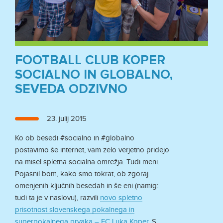
FOOTBALL CLUB KOPER
SOCIALNO IN GLOBALNO,
SEVEDA ODZIVNO
Objavljeno
23. julij 2015
dne
Ko ob besedi #socialno in #globalno
postavimo še internet, vam zelo verjetno pridejo
na misel spletna socialna omrežja. Tudi meni.
Pojasnil bom, kako smo tokrat, ob zgoraj
omenjenih ključnih besedah in še eni (namig:
tudi ta je v naslovu), razvili
novo spletno
prisotnost slovenskega pokalnega in
superpokalnega prvaka – FC Luka Koper
. S