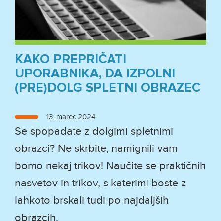
KAKO PREPRIČATI
UPORABNIKA, DA IZPOLNI
(PRE)DOLG SPLETNI OBRAZEC
Objavljeno
13. marec 2024
dne
Se spopadate z dolgimi spletnimi
obrazci? Ne skrbite, namignili vam
bomo nekaj trikov! Naučite se praktičnih
nasvetov in trikov, s katerimi boste z
lahkoto brskali tudi po najdaljših
obrazcih.