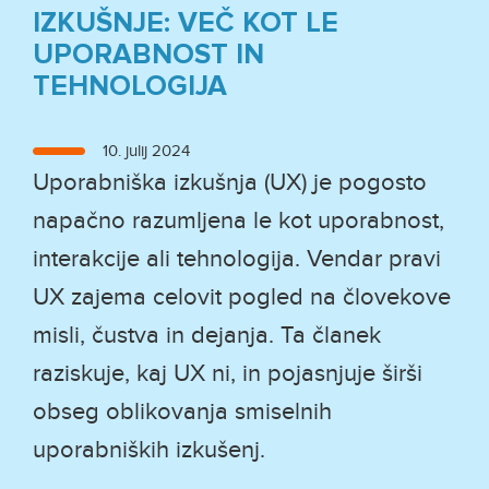
IZKUŠNJE: VEČ KOT LE
UPORABNOST IN
TEHNOLOGIJA
Objavljeno
10. julij 2024
dne
Uporabniška izkušnja (UX) je pogosto
napačno razumljena le kot uporabnost,
interakcije ali tehnologija. Vendar pravi
UX zajema celovit pogled na človekove
misli, čustva in dejanja. Ta članek
raziskuje, kaj UX ni, in pojasnjuje širši
obseg oblikovanja smiselnih
uporabniških izkušenj.