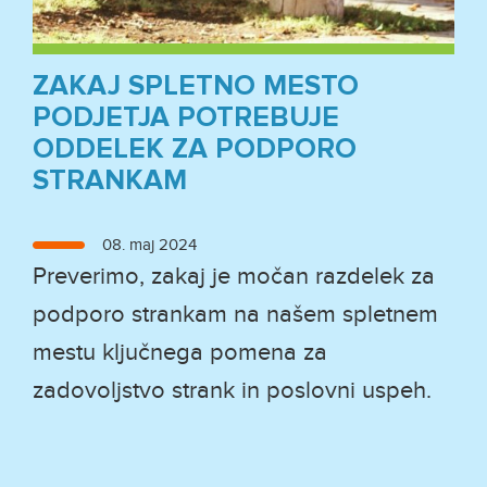
ZAKAJ SPLETNO MESTO
PODJETJA POTREBUJE
ODDELEK ZA PODPORO
STRANKAM
Objavljeno
08. maj 2024
dne
Preverimo, zakaj je močan razdelek za
podporo strankam na našem spletnem
mestu ključnega pomena za
zadovoljstvo strank in poslovni uspeh.