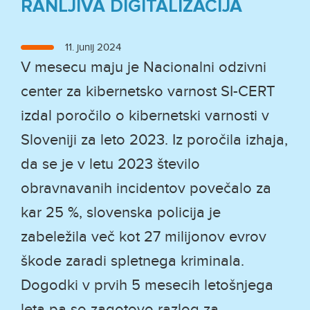
RANLJIVA DIGITALIZACIJA
Objavljeno
11. junij 2024
dne
V mesecu maju je Nacionalni odzivni
center za kibernetsko varnost SI-CERT
izdal poročilo o kibernetski varnosti v
Sloveniji za leto 2023. Iz poročila izhaja,
da se je v letu 2023 število
obravnavanih incidentov povečalo za
kar 25 %, slovenska policija je
zabeležila več kot 27 milijonov evrov
škode zaradi spletnega kriminala.
Dogodki v prvih 5 mesecih letošnjega