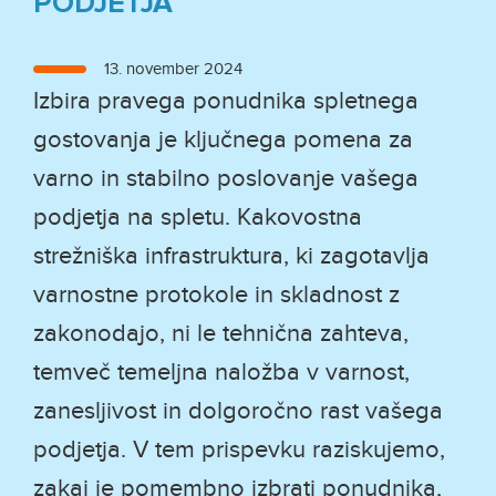
PODJETJA
Objavljeno
13. november 2024
dne
Izbira pravega ponudnika spletnega
gostovanja je ključnega pomena za
varno in stabilno poslovanje vašega
podjetja na spletu. Kakovostna
strežniška infrastruktura, ki zagotavlja
varnostne protokole in skladnost z
zakonodajo, ni le tehnična zahteva,
temveč temeljna naložba v varnost,
zanesljivost in dolgoročno rast vašega
podjetja. V tem prispevku raziskujemo,
zakaj je pomembno izbrati ponudnika,