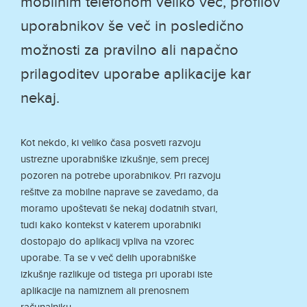
mobilnim telefonom veliko več, profilov
uporabnikov še več in posledično
možnosti za pravilno ali napačno
prilagoditev uporabe aplikacije kar
nekaj.
Kot nekdo, ki veliko časa posveti razvoju
ustrezne uporabniške izkušnje, sem precej
pozoren na potrebe uporabnikov. Pri razvoju
rešitve za mobilne naprave se zavedamo, da
moramo upoštevati še nekaj dodatnih stvari,
tudi kako kontekst v katerem uporabniki
dostopajo do aplikacij vpliva na vzorec
uporabe. Ta se v več delih uporabniške
izkušnje razlikuje od tistega pri uporabi iste
aplikacije na namiznem ali prenosnem