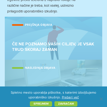
različne načine je treba, kot vselej, ustrezno
prilagoditi uporabniško izkušnjo.
Post
PREJŠNJA OBJAVA
navigation
Prejšnji
prispevek:
ČE NE POZNAMO VAŠIH CILJEV, JE VSAK
TRUD SKORAJ ZAMAN
NASLEDNJA OBJAVA
Naslednji
prispevek:
Spletno mesto uporablja piškotke, s katerimi izboljšujemo
KAKO DELUJEJO ISKALNIKI?
uporabniško izkušnjo.
Preberi več
©️ 2026 Emigma
SPREJMEM
ZAVRAČAM
Politika zasebnosti