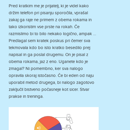
Pred kratkim me je prijatelj, ki je videl kako
držim telefon pri pisanju sporočila, vprašal
zakaj ga raje ne primem z obema rokama in
tako izkoristim vse prste na rokah. Če
razmislimo bi to bilo nekako logično, ampak …
Predlagal sem kratek poskus pri čemer sva
tekmovala kdo bo isto kratko besedilo prej
napisal in ga poslal drugemu. On je pisal z
obema rokama, jaz z eno. Uganete kdo je
zmagal? Ni pomembno, ker sva nalogo
opravila skoraj istočasno. Če bi eden od naju
uporabil metod drugega, bi nalogo zagotovo
zaključil bistveno počasneje kot sicer. Stvar
prakse in treninga.