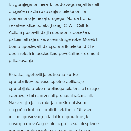
iz zgornjega primera, ki bodo zagovarjali tak ali
drugačen način rokovanja s telefonom, a
pomembno je nekaj drugega. Morda bomo
nekatere klice po akciji (ang. CTA – Call To
Action) postavili, da jih uporabnik doseže s
palcem ali raje s kazalcem druge roke. Morebiti
bomo upoštevali, da uporabnik telefon drži v
obeh rokah in posledično povečali nek element
prikazovanja.
Skratka, ugotoviti je potrebno koliko
uporabnikov bo vašo spletno aplikacijo
uporabljalo preko mobilnega telefona ali druge
naprave, ki ni namizni ali prenosni računalnik.
Na slednjih je interakcija z miško bistveno
drugačna kot na mobilnih telefonih. Ob vsem
tem in upoštevanju, da lahko uporabnik, ki
dostopa do vašega spletnega mesta ali spletne
trgovine preko telefona z napravo rokuje na